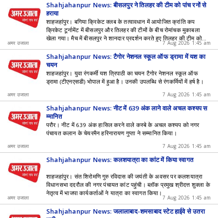
Shahjahanpur News: बीसलपुर ने तिलहर की टीम को पांच रनों से
हराया
शाहजहांपुर। बगिया क्रिकेट क्लब के तत्वावधान में आयोजित क्रांति कप
क्रिकेट टूर्नामेंट में बीसलपुर और तिलहर की टीमों के बीच रोमांचक मुकाबला
खेला गया। मैच में बीसलपुर ने शानदार प्रदर्शन करते हुए तिलहर की टीम को
अमर उजाला
7 Aug 2026 1:45 am
पांच रनों से शिकस्त दी।
Shahjahanpur News: टैगोर नेशनल स्कूल ऑफ ड्रामा में यश का
चयन
शाहजहांपुर। युवा रंगकर्मी यश त्रिपाठी का चयन टैगोर नेशनल स्कूल ऑफ
ड्रामा (टीएनएसडी) भोपाल में हुआ है। उनकी उपलब्धि से रंगकर्मियों में हर्ष है।
अमर उजाला
7 Aug 2026 1:45 am
Shahjahanpur News: नीट में 639 अंक लाने वाले अचल कश्यप स
म्मानित
परौर। नीट में 639 अंक हासिल करने वाले कस्बे के अचल कश्यप को नगर
पंचायत कलान के चेयरमैन हरिनारायण गुप्ता ने सम्मानित किया।
अमर उजाला
7 Aug 2026 1:45 am
Shahjahanpur News: कलशयात्रा का कांट में किया स्वागत
शाहजहांपुर। संत शिरोमणि गुरु रविदास की जयंती के अवसर पर कलशयात्रा
विधानसभा ददरौल की नगर पंचायत कांट पहुंची। ब्लॉक प्रमुख श्रीदत्त शुक्ला के
नेतृत्व में भाजपा कार्यकर्ताओं ने यात्रा का स्वागत किया।
अमर उजाला
7 Aug 2026 1:45 am
Shahjahanpur News: जलालाबाद-शमसाबाद स्टेट हाईवे से उतरा