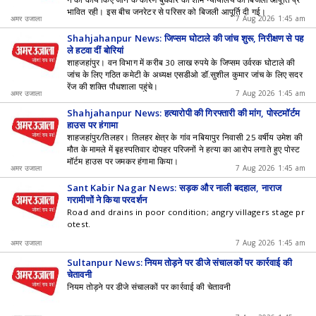
भावित रही। इस बीच जनरेटर से परिसर को बिजली आपूर्ति दी गई।
अमर उजाला
7 Aug 2026 1:45 am
Shahjahanpur News: जिप्सम घोटाले की जांच शुरू, निरीक्षण से पह
ले हटवा दीं बोरियां
शाहजहांपुर। वन विभाग में करीब 30 लाख रुपये के जिप्सम उर्वरक घोटाले की
जांच के लिए गठित कमेटी के अध्यक्ष एसडीओ डॉ.सुशील कुमार जांच के लिए सदर
रेंज की शक्ति पौधशाला पहुंचे।
अमर उजाला
7 Aug 2026 1:45 am
Shahjahanpur News: हत्यारोपी की गिरफ्तारी की मांग, पोस्टमॉर्टम
हाउस पर हंगामा
शाहजहांपुर/तिलहर। तिलहर क्षेत्र के गांव नबियापुर निवासी 25 वर्षीय उमेश की
मौत के मामले में बृहस्पतिवार दोपहर परिजनों ने हत्या का आरोप लगाते हुए पोस्ट
मॉर्टम हाउस पर जमकर हंगामा किया।
अमर उजाला
7 Aug 2026 1:45 am
Sant Kabir Nagar News: सड़क और नाली बदहाल, नाराज
ग्रामीणों ने किया प्रदर्शन
Road and drains in poor condition; angry villagers stage pr
otest.
अमर उजाला
7 Aug 2026 1:45 am
Sultanpur News: नियम तोड़ने पर डीजे संचालकों पर कार्रवाई की
चेतावनी
नियम तोड़ने पर डीजे संचालकों पर कार्रवाई की चेतावनी