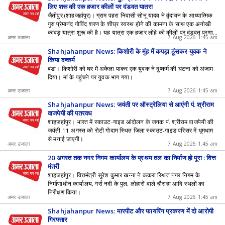
लिए शुरू की एक हजार कीलों पर दंडवत यात्रा
जैतीपुर (शाहजहांपुर)। ग्राम पहरा निवासी सोनू यादव ने वृंदावन के आध्यात्मिक
गुरु प्रेमानंद गोविंद शरण के शीघ्र स्वस्थ होने की कामना के साथ एक अनोखी
कांवड़ यात्रा शुरू की है। यह यात्रा एक हजार लोहे की कीलों पर दंडवत प्रणाम
अमर उजाला
7 Aug 2026 1:45 am
करते हुए पूरी की जा रही है।
Shahjahanpur News: किशोरी के मुंह में कपड़ा ठूंसकर युवक ने
किया दुष्कर्म
बंडा। किशोरी को घर में अकेला पाकर एक युवक ने दुष्कर्म की घटना को अंजाम
दिया। मां के पहुंचने पर युवक भाग गया।
अमर उजाला
7 Aug 2026 1:45 am
Shahjahanpur News: जयंती पर ऑस्ट्रेलिया से आएंगी पं. श्रीराम
वाजपेयी की पुत्रवधू
शाहजहांपुर। भारत में स्काउट-गाइड आंदोलन के जनक पं. श्रीराम वाजपेयी की
जयंती 11 अगस्त को रोटी गोदाम स्थित जिला स्काउट-गाइड परिसर में धूमधाम
से मनाई जाएगी।
अमर उजाला
7 Aug 2026 1:45 am
20 अगस्त तक नगर निगम कार्यालय के प्रथम तल का निर्माण हो पूरा : वित्त
मंत्री
शाहजहांपुर। वित्तमंत्री सुरेश कुमार खन्ना ने ककरा स्थित नगर निगम के
निर्माणाधीन कार्यालय, गर्रा नदी के पुल, लोहारों वाले चौराहा आदि स्थलों का
निरीक्षण किया।
अमर उजाला
7 Aug 2026 1:45 am
Shahjahanpur News: मारपीट और फायरिंग प्रकरण में दो आरोपी
गिरफ्तार