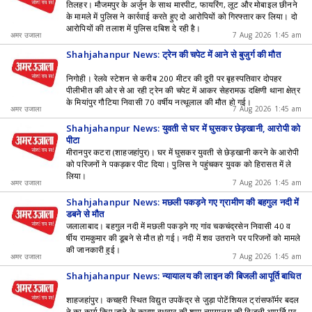
तिलहर। मौजमपुर के अर्जुन के साथ मारपीट, फायरिंग, लूट और मोबाइल छीनने
के मामले में पुलिस ने कार्रवाई करते हुए दो आरोपियों को गिरफ्तार कर लिया। दो
आरोपियों की तलाश में पुलिस दबिश दे रही है।
अमर उजाला
7 Aug 2026 1:45 am
Shahjahanpur News: ट्रेन की चपेट में आने से बुजुर्ग की मौत
निगोही। रेलवे स्टेशन से करीब 200 मीटर की दूरी पर बृहस्पतिवार दोपहर
पीलीभीत की ओर से आ रही ट्रेन की चपेट में आकर सेहरामऊ दक्षिणी थाना क्षेत्र
के मियांपुर गौटिया निवासी 70 वर्षीय नत्थूलाल की मौत हो गई।
अमर उजाला
7 Aug 2026 1:45 am
Shahjahanpur News: युवती से घर में घुसकर छेड़खानी, आरोपी को
पीटा
मीरानपुर कटरा (शाहजहांपुर)। घर में घुसकर युवती से छेड़खानी करने के आरोपी
को परिजनों ने पकड़कर पीट दिया। पुलिस ने पहुंचकर युवक को हिरासत में ले
लिया।
अमर उजाला
7 Aug 2026 1:45 am
Shahjahanpur News: मछली पकड़ने गए ग्रामीण की बहगुल नदी में
डूबने से मौत
जलालाबाद। बहगुल नदी में मछली पकड़ने गए गांव चकचंद्रसेन निवासी 40 व
र्षीय रामकुमार की डूबने से मौत हो गई। नदी में शव उतराने पर परिजनों को मामले
की जानकारी हुई।
अमर उजाला
7 Aug 2026 1:45 am
Shahjahanpur News: न्यायालय की लाइन की बिजली आपूर्ति बाधित
शाहजहांपुर। कचहरी स्थित विद्युत उपकेंद्र से जुड़ा पोटेंशियल ट्रांसफाॅर्मर बदल
ने का कार्य किए जाने के कारण बुधवार की शाम न्यायालय की बिजली आपूर्ति प्र