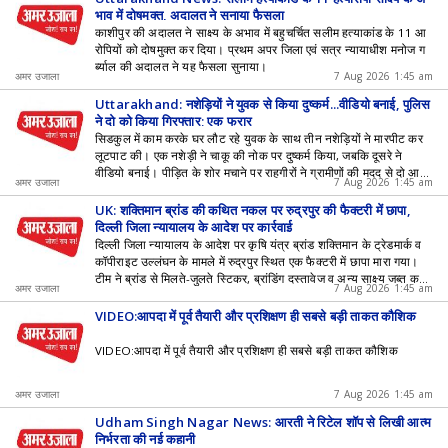
भाव में दोषमुक्त, अदालत ने सुनाया फैसला
काशीपुर की अदालत ने साक्ष्य के अभाव में बहुचर्चित सलीम हत्याकांड के 11 आ
रोपियों को दोषमुक्त कर दिया। प्रथम अपर जिला एवं सत्र न्यायाधीश मनोज ग
र्ब्याल की अदालत ने यह फैसला सुनाया।
अमर उजाला
7 Aug 2026 1:45 am
Uttarakhand: नशेड़ियों ने युवक से किया दुष्कर्म...वीडियो बनाई, पुलिस
ने दो को किया गिरफ्तार; एक फरार
सिडकुल में काम करके घर लौट रहे युवक के साथ तीन नशेड़ियों ने मारपीट कर
लूटपाट की। एक नशेड़ी ने चाकू की नोक पर दुष्कर्म किया, जबकि दूसरे ने
वीडियो बनाई। पीड़ित के शोर मचाने पर राहगीरों ने ग्रामीणों की मदद से दो आ
अमर उजाला
7 Aug 2026 1:45 am
रोपियों को पकड़कर पुलिस को सौंप दिया।
UK: शक्तिमान ब्रांड की कथित नकल पर रुद्रपुर की फैक्टरी में छापा,
दिल्ली जिला न्यायालय के आदेश पर कार्रवाई
दिल्ली जिला न्यायालय के आदेश पर कृषि यंत्र ब्रांड शक्तिमान के ट्रेडमार्क व
कॉपीराइट उल्लंघन के मामले में रुद्रपुर स्थित एक फैक्टरी में छापा मारा गया।
टीम ने ब्रांड से मिलते-जुलते स्टिकर, ब्रांडिंग दस्तावेज व अन्य साक्ष्य जब्त कर
अमर उजाला
7 Aug 2026 1:45 am
सीज कर दिए।
VIDEO:आपदा में पूर्व तैयारी और प्रशिक्षण ही सबसे बड़ी ताकत कौशिक
VIDEO:आपदा में पूर्व तैयारी और प्रशिक्षण ही सबसे बड़ी ताकत कौशिक
अमर उजाला
7 Aug 2026 1:45 am
Udham Singh Nagar News: आरती ने रिटेल शॉप से लिखी आत्म
निर्भरता की नई कहानी