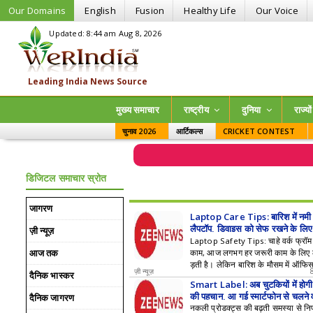
Our Domains
English
Fusion
Healthy Life
Our Voice
Updated: 8:44 am Aug 8, 2026
मुख्य समाचार
राष्ट्रीय
दुनिया
राज्‍यो
चुनाव 2026
आर्टिकल्स
CRICKET CONTEST
डिजिटल समाचार स्रोत
जागरण
Laptop Care Tips: बारिश में नमी 
लैपटॉप, डिवाइस को सेफ रखने के लिए
ज़ी न्यूज़
सात तरीके
Laptop Safety Tips: चाहे वर्क फ्रॉ
आज तक
काम, आज लगभग हर जरूरी काम के लिए 
ड़ती है। लेकिन बारिश के मौसम में ऑफि
ज़ी न्यूज़
दैनिक भास्कर
भीगने का खतरा काफी बढ़ जाता है।
Smart Label: अब चुटकियों में होगी
की पहचान, आ गई स्मार्टफोन से चलने व
दैनिक जागरण
कनीक
नकली प्रोडक्ट्स की बढ़ती समस्या से निपट