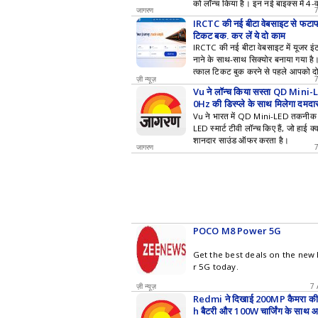
को लॉन्च किया है। इन नई बाइक्स में 4-व
जागरण
लेक्ट्रॉनिक थ्रॉटल और राइड मोड्स के 
IRCTC की नई बीटा वेबसाइट से फटाफ
ती है।
टिकट बुक, कर लें ये दो काम
IRCTC की नई बीटा वेबसाइट में यूजर इंट
नाने के साथ-साथ सिक्योर बनाया गया है।
त्काल टिकट बुक करने से पहले आपको दो
ज़ी न्यूज़
Vu ने लॉन्च किया सस्ता QD Mini-LED
0Hz की डिस्प्ले के साथ मिलेगा दमदा
Vu ने भारत में QD Mini-LED तकनीक 
LED स्मार्ट टीवी लॉन्च किए हैं, जो हाई क्
शानदार साउंड ऑफर करता है।
जागरण
POCO M8 Power 5G
Get the best deals on the n
r 5G today.
ज़ी न्यूज़
7 
Redmi ने दिखाई 200MP कैमरा क
h बैटरी और 100W चार्जिंग के साथ 