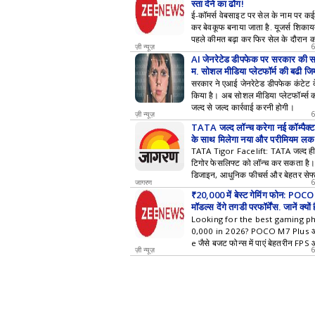
स्ता देने का ढोंग!
ई-कॉमर्स वेबसाइट पर सेल के नाम पर कई
कर बेवकूफ बनाया जाता है. यूजर्स शिकायत
पहले कीमत बढ़ा कर फिर सेल के दौरान क
ज़ी न्यूज़
कई बार MRP से डिस्काउंट दिखाया जाता 
AI जेनरेटेड डीपफेक पर सरकार की सख
सेल में कैसे आप बेवकूफ होने से बच सकते ह
म, सोशल मीडिया प्लेटफॉर्म की बढ़ी जिम
सरकार ने एआई जेनरेटेड डीपफेक कंटेट 
किया है। अब सोशल मीडिया प्लेटफॉर्म्स
जल्द से जल्द कार्रवाई करनी होगी।
ज़ी न्यूज़
TATA जल्द लॉन्च करेगा नई कॉम्पैक्ट
के साथ मिलेगा नया और प्रीमियम लुक
TATA Tigor Facelift: TATA जल्द ही 
टिगोर फेसलिफ्ट को लॉन्च कर सकता है।
डिजाइन, आधुनिक फीचर्स और बेहतर सेफ
जागरण
म्मीद है।
₹20,000 में बेस्ट गेमिंग फोन: PO
मॉडल्स देंगे तगड़ी परफॉर्मेंस, जानें क्यों
संद
Looking for the best gaming p
0,000 in 2026? POCO M7 Plus 
e जैसे बजट फोन्स में पाएं बेहतरीन FPS 
ज़ी न्यूज़