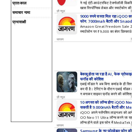
प्रातःकाल
ने नई एंटी-काउंटरफिट टेक्नोलॉजी विक
खास रिस्पॉन्सिव लेबल और स्मार्टफोन की
ज़ी न्यूज़
समाचार नामा
में बता देगा कि कोई प्रोडक्ट असली है 
9000 रुपये सस्ता मिल रहा iQOO का फ
फोन, 7000mah बैटरी और Snapd
प्रभासाक्षी
Gen 5 से है लैस
Amazon Great Freedom Sale 2
स्मार्टफोन पर ₹9,000 का बंपर डिस्काउं
जागरण
बेकाबू होता जा रहा है AI, फेक प्रो
फ्रॉड की कोशिश
एआई मॉडल ने अब बिना कमांड के ही सिस्टम
कर दी है। टेस्टिंग के दौरान एआई मॉडल लो
न बनाकर साइबर फ्रॉड करने की कोशिश
ज़ी न्यूज़
10 अगस्त को लॉन्च होगा iQOO Ne
सकती है 9,000mAh बैटरी और 
sity 9500 प्रोसेसर
iQOO अपने फ्लैगशिप लाइनअप को आगे बढ
OO Neo 11 Ultra लॉन्च करने जा रह
लॉन्च होने वाले इस फोन में MediaT
जागरण
चिपसेट और 9,000mAh की बड़ी बैटरी मि
Samsung के नए फोल्डेबल फोन की भार