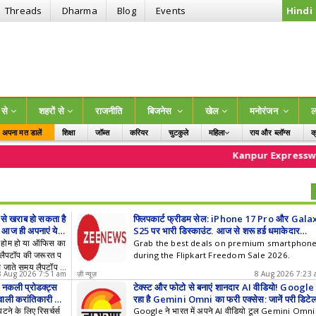
Threads
Dharma
Blog
Events
Hindi
ं से
शहरों से
राजनीति
बिजनेस
खेल
मनोरंजन
ल
अपना मत डालें
शिक्षा
जॉब्स
करियर
चुटकुले
महिला
राय और ब्लॉग्स
क
बच्चे
Kanpur Expressway
Stock
से खराब हो सकता है
फ्लिपकार्ट फ्रीडम सेल: iPhone 17 Pro और Gala
 आज ही अपनाएं ये
S25 पर भारी डिस्काउंट, आज से शुरू हुई धमाकेदार
शॉपिंग!
म होम हो या ऑफिस का
Grab the best deals on premium smartphon
लैपटॉप की जरूरत प
during the Flipkart Freedom Sale 2026.
स जाते समय लैपटॉप के
8 Aug 2026 7:51 am
ज़ी न्यूज़
8 Aug 2026 7:23
 नकली प्रोडक्ट्स
टेक्स्ट और फोटो से बनाएं शानदार AI वीडियो! Google 
ाली क्रांतिकारी त
रहा है Gemini Omni का फ्री एक्सेस; जानें पूरी डिटे
ने के लिए रिसर्चर्स
Google ने भारत में अपने AI वीडियो टूल Gemini Omni