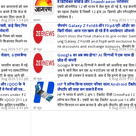
है डिटैचेबल कीबोर्ड और Snapdragon प्रोसेसर
 बार कस्टमर्स को जम
एचपी ओमनीपैड 12 की भारत में सेल शुरू हो गई है, यह कंपन
 करते हैं कि सेल से
का पहला टैबलेट है जिसमें 12-इंच 2K डिस्प्ले और स्नैपड्रैग
म कर दिया जाता है.
प्रोसेसर है।
6 Aug 2026 5:54 pm
जागरण
6 Aug 2026 5:17
है. आइए जानते हैं
्ती, कड़े किए निय
सैमसंग Galaxy Z Fold8 और Flip8 प्री-ऑर्डर का
ैं.
्मेदारी
खिरी मौका: आज रात खत्म हो रहे हैं ये धमाकेदार ऑफर्स!
के नियम को सख्त
Don't miss the final chance to pre-order Sa
 को शिकायत मिलने पर
ung Galaxy Z Fold8 and Flip8 with exclusive b
nk discounts and exchange bonuses. सैमसंग के 
6 Aug 2026 5:07 pm
ज़ी न्यूज़
6 Aug 2026 5:06
न फोल्डेबल फोन्स पर आज रात तक मिल रहे ऑफर्स का लाभ
 सेडान, 6 एयरबैग्स
Google का अब क्या होगा? AI दिग्गजों ने एक साथ ही
ठाएं और भारी बचत करें।
छोड़ दी कंपनी
भारतीय बाजार में नई
Google के चार AI दिग्गजों ने कंपनी को अलविदा कह दिया ह
 इसमें नए एक्सटीरियर
अब ये चारों मिल कर एक AI स्टार्टअप ला रहे हैं जो आगे चल 
्टी के साथ आने की उ
गूगल को ही टक्कर दे सकता है. बता दें कि इनमे से एक गूगल 
6 Aug 2026 5:02 pm
ज़ी न्यूज़
6 Aug 2026 4:59
30वें इंप्लॉइ थे और 27 सालों से कंपनी के साथ जुड़े हुए थे.
CO और iQOO के ये
HP ने लॉन्च किया दमदार फीचर वाला Android टैबले
 हैं ये गेमर्स की पहली प
लैपटॉप की तरह कर सकते हैं यूज
hones under ₹2
HP ने भारत में अपने 2-इन-1 टैबलेट पीसी OmniPad 12
और iQOO Z11 Lit
लॉन्च कर दिया है। एचपी का यह टैबलेट Android 16 ऑप
और कूलिंग परफॉर्मेंस।
रेटिंग सिस्टम पर काम करता है और इसे लैपटॉप की तरह भी 
6 Aug 2026 4:43 pm
ज़ी न्यूज़
6 Aug 2026 4:17
कर सकते हैं।