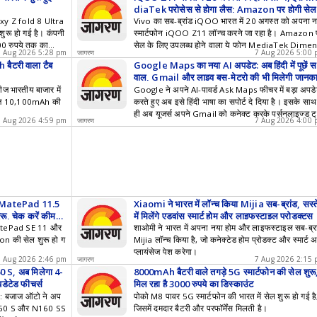
diaTek प्रोसेस से होगा लैस; Amazon पर होगी सेल
y Z fold 8 Ultra
Vivo का सब-ब्रांड iQOO भारत में 20 अगस्त को अपना 
ुरू हो गई है। कंपनी
स्मार्टफोन iQOO Z11 लॉन्च करने जा रहा है। Amazon 
00 रुपये तक का
सेल के लिए उपलब्ध होने वाला ये फोन MediaTek Dimen
7 Aug 2026 5:28 pm
जागरण
7 Aug 2026 5:00
ty 7500 Turbo चिपसेट के साथ भारत में आने वाला पहला
बैटरी वाला टैब
Google Maps का नया AI अपडेट: अब हिंदी में पूछें स
हैंडसेट होगा।
वाल, Gmail और लाइव बस-मेट्रो की भी मिलेगी जानका
ज भारतीय बाजार में
Google ने अपने AI-पावर्ड Ask Maps फीचर में बड़ा अपड
ीरीज 10,100mAh की
करते हुए अब इसे हिंदी भाषा का सपोर्ट दे दिया है। इसके साथ
ही अब यूजर्स अपने Gmail को कनेक्ट करके पर्सनलाइज्ड ट्
7 Aug 2026 4:59 pm
जागरण
7 Aug 2026 4:00
ल रिकमेंडेशन्स और रियल-टाइम पब्लिक ट्रांसिट की जानकार
भी हासिल कर सकेंगे।
MatePad 11.5
Xiaomi ने भारत में लॉन्च किया Mijia सब-ब्रांड, सस्त
, चेक करें कीमत
में मिलेंगे एडवांस स्मार्ट होम और लाइफस्टाइल प्रोडक्ट्स
, MatePad SE 11 और
शाओमी ने भारत में अपना नया होम और लाइफस्टाइल सब-ब्रा
 की सेल शुरू हो ग
Mijia लॉन्च किया है, जो कनेक्टेड होम प्रोडक्ट और स्मार्ट 
प्लायंसेज पेश करेगा।
7 Aug 2026 2:46 pm
जागरण
7 Aug 2026 2:15
0 S, अब मिलेगा 4-
8000mAh बैटरी वाले तगड़े 5G स्मार्टफोन की सेल शुरू
डेटेड फीचर्स
मिल रहा है 3000 रुपये का डिस्काउंट
: बजाज ऑटो ने अप
पोको M8 पावर 5G स्मार्टफोन की भारत में सेल शुरू हो गई है
N160 S और N160 SS
जिसमें दमदार बैटरी और परफॉर्मेंस मिलती है।