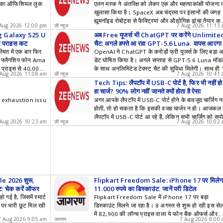
 का ऑफिशियल लुक
एलन मस्क ने अंतरिक्ष को लेकर एक और महत्वाकांक्षी योजना 
खुलासा किया है। SpaceX अब चंद्रमा पर इंसानों की जगह
ह्यूमनॉइड रोबोट्स से फैक्ट्रियां और औद्योगिक ढांचा तैयार क
Aug 2026 12:00 pm
ज़ी न्यूज़
7 Aug 2026 11:13
राना चाहता है।
g Galaxy S25 U
अब Free यूजर्स भी ChatGPT पर करेंगे Unlimite
र प्राइस कट
चैट: अगले हफ्ते आ रहा GPT-5.6 Luna, वापस आएगा
hink बटन
त में एक बार फिर
OpenAI ने ChatGPT के करोड़ों फ्री यूजर्स के लिए बड़ा 
यह फ्लैगशिप फोन Ama
डेट घोषित किया है। अगले सप्ताह से GPT-5.6 Luna मॉड
 प्राइस से 40,000
के साथ अनलिमिटेड टेक्स्ट चैट की सुविधा मिलेगी। साथ ही 
 Aug 2026 11:08 am
ज़ी न्यूज़
7 Aug 2026 10:41
hink' बटन की वापसी होगी, जो जटिल सवालों के बेहतर जवा
Tech Tips: लैपटॉप में USB-C पोर्ट है, फिर भी नहीं हो
देने में मदद करेगा।
हा चार्ज? 90% लोग नहीं जानते क्यों होता है ऐसा
a exhaustion issu
अगर आपके लैपटॉप में USB-C पोर्ट होने के बावजूद चार्जिंग नह
होती, तो हो सकता है कि इसकी वजह चार्जर न हो। आजकल 
लैपटॉप में USB-C पोर्ट आ रहे हैं, लेकिन सभी चार्जिंग को सपोर
 Aug 2026 10:23 am
ज़ी न्यूज़
7 Aug 2026 10:02
नहीं करते।
 2026 शुरू,
Flipkart Freedom Sale: iPhone 17 पर मिलेग
उंट; चेक करें ऑफर
11,000 रुपये का डिस्काउंट, जानें पूरी डिटेल
गई है, जिसमें स्मार्ट
Flipkart Freedom Sale में iPhone 17 पर बड़ा
 पर भारी छूट मिल रही
डिस्काउंट मिलने जा रहा है। 8 अगस्त से शुरू हो रही इस से
में 82,900 की लॉन्च प्राइस वाला ये फोन बैंक ऑफर्स और
7 Aug 2026 9:05 am
जागरण
7 Aug 2026 8:00
डिस्काउंट्स के बाद काफी कम कीमत पर उपलब्ध होगा।