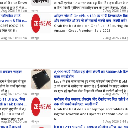
सित की है। यह सिस्टम
का फ्री एक्सेस 12 अगस्त तक बढ़ा दिया है। इस ऑफर के 
 मदद से कुछ ही सेकंड
त बिना किसी प्रीमियम सब्सक्रिप्शन के यूजर्स टेक्स्ट, फोटो
8 Aug 2026 7:01 am
जागरण
7 Aug 2026 9:00
या नकली।
र वीडियो क्लिप्स से 10 फ्री AI वीडियो तैयार कर सकते हैं।
्लैगशिप स्मार्ट
अमेज़न सेल में OnePlus 13R पर भारी डिस्काउंट: बैंक
ragon 8 Elite
और एक्सचेंज ऑफर से कीमत हुई सबसे कम, जल्दी करें!
026में iQOO 15
Grab the best deal on OnePlus 13R during th
ट मिल रहा है।
Amazon Great Freedom Sale 2026.
7 Aug 2026 8:00 pm
ज़ी न्यूज़
7 Aug 2026 7:04
फाइल बनाकर साइबर
8,999 रुपये में मिल रहा देसी कंपनी का 5000mAh बैट
वाला स्मार्टफोन
 में सेंध लगानी शुरू
Lava के इस साल लॉन्च हुए बजट फ्रेंडली स्मार्टफोन Bold
गों के फर्जी प्रोफाइ
2 को सस्ते में खरीदा जा सकता है। ई-कॉमर्स वेबसाइट अमेज
 की है।
पर शुरू हुई फ्रीडम सेल में इसकी कीमत में कटौती की गई है
7 Aug 2026 6:57 pm
ज़ी न्यूज़
7 Aug 2026 6:22
o 11 Ultra, मिल
फ्रीडम सेल धमाका: लैपटॉप और टैबलेट पर मिल रही है 
MediaTek Dimen
तक की सबसे बड़ी छूट, जल्दी करें!
़ाते हुए चीन में iQ
Grab the best deals on laptops and tablets d
ा है। 10 अगस्त को
ing the Amazon and Flipkart Freedom Sale 2
ek Dimensity 9500
6.
7 Aug 2026 6:00 pm
ज़ी न्यूज़
7 Aug 2026 5:44
लने की उम्मीद है।
त में शुरू हुई
iQOO Z11 भारत में 20 अगस्त को होगा लॉन्च, इस M