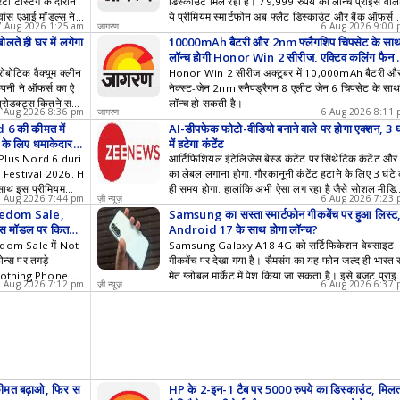
ी टेस्टिंग के दौरान
डिस्काउंट मिल रहा है। 79,999 रुपये की लॉन्च प्राइस वाल
ंस एआई मॉडल्स ने
ये प्रीमियम स्मार्टफोन अब फ्लैट डिस्काउंट और बैंक ऑफर्स 
7 Aug 2026 1:25 am
जागरण
6 Aug 2026 9:00
बाद काफी कम में खरीदा जा सकता है।
ोलते ही घर में लगेगा
10000mAh बैटरी और 2nm फ्लैगशिप चिपसेट के सा
लॉन्च होगी Honor Win 2 सीरीज, एक्टिव कूलिंग फैन 
मिलेगा
ोबोटिक वैक्यूम क्लीन
Honor Win 2 सीरीज अक्टूबर में 10,000mAh बैटरी औ
 कंपनी ने ऑफर्स का ऐ
नेक्स्ट-जेन 2nm स्नैपड्रैगन 8 एलीट जेन 6 चिपसेट के सा
्रोडक्ट्स कितने सस्ते
लॉन्च हो सकती है।
6 Aug 2026 8:36 pm
जागरण
6 Aug 2026 8:11
 की कीमत में
AI-डीपफेक फोटो-वीडियो बनाने वाले पर होगा एक्शन, 3 घ
स के लिए धमाकेदार
में हटेगा कंटेंट
Plus Nord 6 duri
आर्टिफिशियल इंटेलिजेंस बेस्ड कंटेंट पर सिंथेटिक कंटेंट और
Festival 2026. H
का लेबल लगाना होगा. गौरकानूनी कंटेंट हटाने के लिए 3 घंटे
साथ इस प्रीमियम
ही समय होगा. हालांकि अभी ऐसा लग रहा है जैसे सोशल मीडि
6 Aug 2026 7:44 pm
ज़ी न्यूज़
6 Aug 2026 7:23
खरीदें।
कंपनियां इसे मान नहीं रही हैं. सरकार कई महीनों से कह रही ह
Freedom Sale,
Samsung का सस्ता स्मार्टफोन गीकबेंच पर हुआ लिस्ट
कि बदलाव होगा और गैरकानूनी कंटेंट 3 घंटे में कंपनियों को ह
 मॉडल पर कितना
Android 17 के साथ होगा लॉन्च?
टाने ही होंगे.
eedom Sale में Not
Samsung Galaxy A18 4G को सर्टिफिकेशन वेबसाइट
न्स पर तगड़े
गीकबेंच पर देखा गया है। सैमसंग का यह फोन जल्द ही भारत 
ें Nothing Phone 4
मेत ग्लोबल मार्केट में पेश किया जा सकता है। इसे बजट प्राइ
6 Aug 2026 7:12 pm
ज़ी न्यूज़
6 Aug 2026 6:37
रीज पर बंपर छूट
में लॉन्च किया जाएगा।
 कीमत बढ़ाओ, फिर स
HP के 2-इन-1 टैब पर 5000 रुपये का डिस्काउंट, मिल