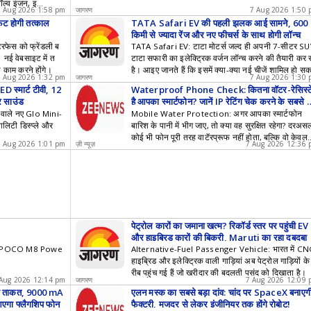
ॉल्व इंजन, इ
7 Aug 2026 1:58 pm
जागरण
7 Aug 2026 1:50
साथ ज्यादा पावर मिल
ट होगी तत्काल
TATA Safari EV की पहली झलक आई सामने, 600
किमी से ज्यादा रेंज और नए फीचर्स के साथ होगी लॉन्च
रफेस को फ्रेंडली ब
TATA Safari EV: टाटा मोटर्स जल्द ही अपनी 7-सीटर S
 नई वेबसाइट में त
टाटा सफारी का इलेक्ट्रिक वर्जन लॉन्च करने की तैयारी कर 
 काम करने होंगे।
है। आइए जानते हैं कि इसमें क्या-क्या नई चीजें शामिल हो स
7 Aug 2026 1:32 pm
जागरण
7 Aug 2026 1:30
हैं।
 स्मार्ट टीवी, 12
Waterproof Phone Check: कितना वॉटर-रेसिस्टे
र साउंड
है आपका स्मार्टफोन? जानें IP रेटिंग चेक करने के सबसे
सान तरीके
वाले नए Glo Mini-
Mobile Water Protection: अगर आपका स्मार्टफोन
वालिटी डिस्प्ले और
बारिश के पानी में भीग जाए, तो क्या वह सुरक्षित रहेगा? दरअस
कोई भी फोन पूरी तरह वाटॅरप्रूफ नहीं होता, बल्कि वो केवल
7 Aug 2026 1:01 pm
ज़ी न्यूज़
7 Aug 2026 12:36
वॉटर रेसिस्टेंट होते हैं।
पेट्रोल कारों का जमाना खत्म? रिकॉर्ड स्तर पर पहुंची EV
और हाइब्रिड कारों की बिक्री, Maruti का रहा दबदबा
ew POCO M8 Powe
Alternative-Fuel Passenger Vehicle: भारत में CN
हाइब्रिड और इलेक्ट्रिक वाली गाड़ियां अब पेट्रोल गाड़ियों क
रीब पहुंच गई हैं जो खरीदार की बदलती पसंद को दिखाता है।
Aug 2026 12:14 pm
जागरण
7 Aug 2026 12:09
ी ताकत, 9000 mA
एलन मस्क का सबसे बड़ा दांव: चांद पर SpaceX बनाएग
आएगा फ्लैगशिप फोन
फैक्ट्री, मजदूर से लेकर इंजीनियर तक होंगे रोबोट!