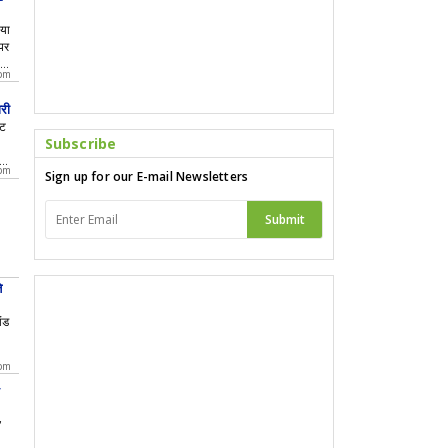
नया
पर
si
 pm
री
ेट
Subscribe
रैव
 pm
Sign up for our E-mail Newsletters
ी
Submit
े
ंड
अ
 pm
,
,