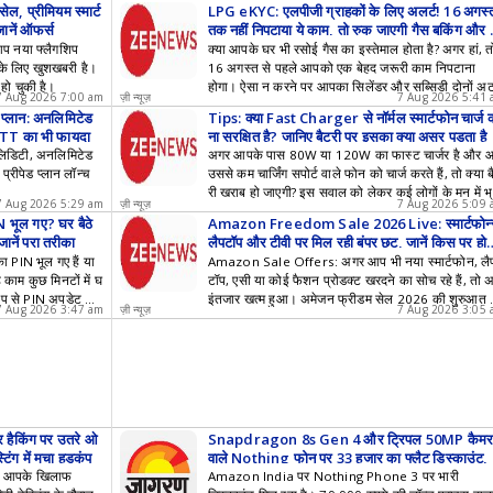
ेल, प्रीमियम स्मार्ट
LPG eKYC: एलपीजी ग्राहकों के लिए अलर्ट! 16 अगस्
जानें ऑफर्स
तक नहीं निपटाया ये काम, तो रुक जाएगी गैस बुकिंग और
ब्सिडी
 नया फ्लैगशिप
क्या आपके घर भी रसोई गैस का इस्तेमाल होता है? अगर हां, त
आपके लिए खुशखबरी है।
16 अगस्त से पहले आपको एक बेहद जरूरी काम निपटाना
हो चुकी है।
होगा। ऐसा न करने पर आपका सिलेंडर और सब्सिडी दोनों 
7 Aug 2026 7:00 am
ज़ी न्यूज़
7 Aug 2026 5:41
सकते हैं। जानिए घर बैठे इस समस्या से कैसे बचें।
 प्लान: अनलिमिटेड
Tips: क्या Fast Charger से नॉर्मल स्मार्टफोन चार्ज
OTT का भी फायदा
ना सुरक्षित है? जानिए बैटरी पर इसका क्या असर पड़ता है
िडिटी, अनलिमिटेड
अगर आपके पास 80W या 120W का फास्ट चार्जर है और 
्रीपेड प्लान लॉन्च
उससे कम चार्जिंग सपोर्ट वाले फोन को चार्ज करते हैं, तो क्या ब
री खराब हो जाएगी? इस सवाल को लेकर कई लोगों के मन में भ
7 Aug 2026 5:29 am
ज़ी न्यूज़
7 Aug 2026 5:09
है। आइए जानते हैं इसकी पूरी सच्चाई।
भूल गए? घर बैठे
Amazon Freedom Sale 2026 Live: स्मार्टफोन्
ानें पूरा तरीका
लैपटॉप और टीवी पर मिल रही बंपर छूट, जानें किस पर होग
कितनी बचत
PIN भूल गए हैं या
Amazon Sale Offers: अगर आप भी नया स्मार्टफोन, लै
ह काम कुछ मिनटों में घ
टॉप, एसी या कोई फैशन प्रोडक्ट खरदने का सोच रहे हैं, तो 
 एप से PIN अपडेट कर
इंतजार खत्म हुआ। अमेजन फ्रीडम सेल 2026 की शुरुआत 
7 Aug 2026 3:47 am
ज़ी न्यूज़
7 Aug 2026 3:05
चुकी है।
र हैकिंग पर उतरे ओ
Snapdragon 8s Gen 4 और ट्रिपल 50MP कैमर
िंग में मचा हड़कंप
वाले Nothing फोन पर 33 हजार का फ्लैट डिस्काउंट,
हां है डील
ही आपके खिलाफ
Amazon India पर Nothing Phone 3 पर भारी