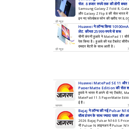
सेल, 8 हजार रुपये तक की होगी बचत
Samsung Galaxy Z Fold 8, Galax
और Galaxy Z Flip 8 की सेल भारत में श
इन नए फोल्डेबल फोन की खरीद पर 8,0
ज़ी न्यूज़
डिस्काउंट ऑफर कर रही है।
Huawei ने लॉन्च किया 10100mAh 
लेट, कीमत 25999 रुपये से शुरू
चीनी कंपनी हुआवे ने MatePad 11 सीरी
पेश किया है। हुआवे की यह टैबलेट स
दमदार बैटरी के साथ आती है।
ज़ी न्यूज़
Huawei MatePad SE 11 और 
PaperMatte Edition की सेल शुरू
और खूबियां
हुवावे ने भारत में अपने दो नए टैबलेट
MatePad 11.5 PaperMatte Edition
ई हैं।
जागरण
Bajaj ने लॉन्च की नई Pulsar N16
वॉल्व इंजन के साथ ज्यादा पावर और अप
2026 Bajaj Pulsar N160 S Price
नी Pulsar N लाइनअप में Pulsar 