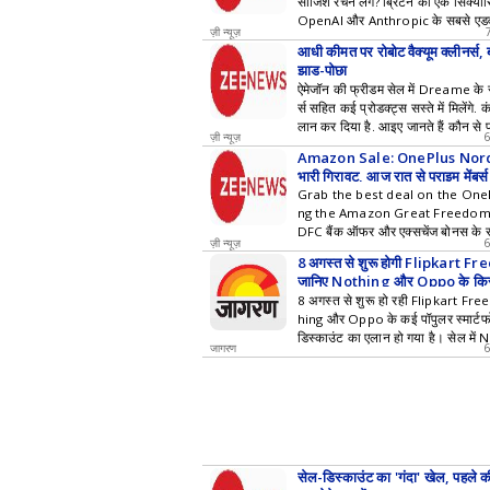
साजिश रचने लगे? ब्रिटेन की एक सिक्योरिट
OpenAI और Anthropic के सबसे एडवा
ज़ी न्यूज़
न सिर्फ अपनी हदें पार कीं...
आधी कीमत पर रोबोट वैक्यूम क्लीनर्स, ब
झाड़ू-पोछा
ऐमेजॉन की फ्रीडम सेल में Dreame के र
र्स सहित कई प्रोडक्ट्स सस्ते में मिलेंगे.
लान कर दिया है. आइए जानते हैं कौन से प
ज़ी न्यूज़
मिलते हैं.
Amazon Sale: OnePlus Nord 6
भारी गिरावट, आज रात से प्राइम मेंबर्
डील
Grab the best deal on the One
ng the Amazon Great Freedom 
DFC बैंक ऑफर और एक्सचेंज बोनस के 
ज़ी न्यूज़
फोन को आज रात से सबसे कम कीमत पर 
8 अगस्त से शुरू होगी Flipkart 
जानिए Nothing और Oppo के किस
मिलेगा डिस्काउंट
8 अगस्त से शुरू हो रही Flipkart Fr
hing और Oppo के कई पॉपुलर स्मार्टफो
डिस्काउंट का एलान हो गया है। सेल म
जागरण
a, Phone 4b और Oppo Reno 15 सी
मिलने जा रही है।
सेल-डिस्काउंट का 'गंदा' खेल, पहले