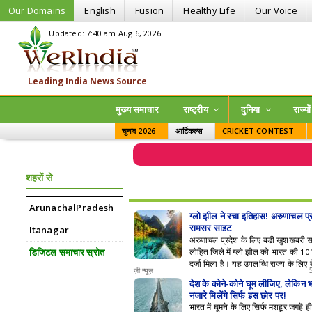
Our Domains
English
Fusion
Healthy Life
Our Voice
Updated: 7:40 am Aug 6, 2026
मुख्य समाचार
राष्ट्रीय
दुनिया
राज्‍यो
चुनाव 2026
आर्टिकल्स
CRICKET CONTEST
शहरों से
ArunachalPradesh
ग्लो झील ने रचा इतिहास! अरुणाचल प्
रामसर साइट
Itanagar
अरुणाचल प्रदेश के लिए बड़ी खुशखबरी स
डिजिटल समाचार स्रोत
लोहित जिले में ग्लो झील को भारत की 1
दर्जा मिला है। यह उपलब्धि राज्य के लिए
ज़ी न्यूज़
है और इससे अरुणाचल प्रदेश को अंतरराष
देश के कोने-कोने घूम लीजिए, लेकिन
चान मिली है।ग्लो झील (Glow Lake) अर
नजारे मिलेंगे सिर्फ इस छोर पर!
लोहित जिले में स्थित ग्लो झील को रामस
भारत में घूमने के लिए सिर्फ मशहूर जगहें ह
या है। यह राज्य की पहली वेटलैंड है, जिस