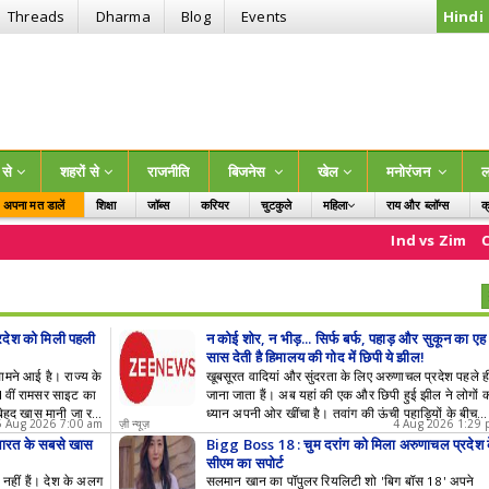
Threads
Dharma
Blog
Events
Hindi
ं से
शहरों से
राजनीति
बिजनेस
खेल
मनोरंजन
ल
अपना मत डालें
शिक्षा
जॉब्स
करियर
चुटकुले
महिला
राय और ब्लॉग्स
क
बच्चे
Ind vs Zim
Com
रदेश को मिली पहली
न कोई शोर, न भीड़... सिर्फ बर्फ, पहाड़ और सुकून का एह
सास देती है हिमालय की गोद में छिपी ये झील!
ामने आई है। राज्य के
खूबसूरत वादियां और सुंदरता के लिए अरुणाचल प्रदेश पहले ह
01वीं रामसर साइट का
जाना जाता हैं। अब यहां की एक और छिपी हुई झील ने लोगों 
 बेहद खास मानी जा रही
ध्यान अपनी ओर खींचा है। तवांग की ऊंची पहाड़ियों के बीच
5 Aug 2026 7:00 am
ज़ी न्यूज़
4 Aug 2026 1:29
्ट्रीय स्तर पर नई पह
मौजूद पेमा त्सो झील का खूबसूरत वीडियो सोशल मीडिया पर त
 भारत के सबसे खास
Bigg Boss 18 : चुम दरांग को मिला अरुणाचल प्रदेश 
ुणाचल प्रदेश के
से वायरल हो रहा है।तवांग की खूबसूरती (Beauty of Ta
सीएम का सपोर्ट
र साइट घोषित किया ग
ng) अरुणाचल प्रदेश के तवांग की ऊंची पहाड़ियों के बीच पेमा
ी नहीं हैं। देश के अलग
सलमान खान का पॉपुलर रियलिटी शो 'बिग बॉस 18' अपने
े रामसर कन्वेंशन के त
त्सो झील अपनी प्राकृतिक सुंदरता के कारण लोगों का ध्यान