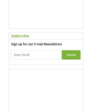
।त
d
र
के
अप
त त
दाय
Subscribe
ाइल
ड
Sign up for our E-mail Newsletters
wa
र य
Submit
के
अ
ग
 र
 ए
ंच
आ
ाम
 ले
 मज
के
(F