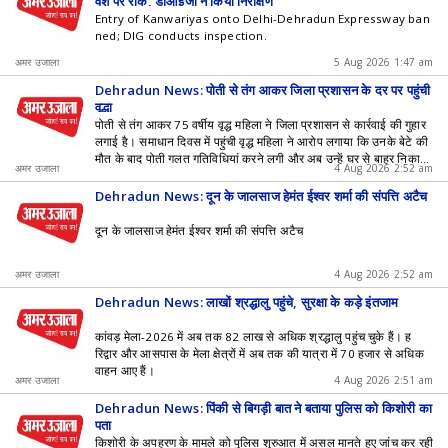
वेश पर रोक, डीआईजी ने किया निरीक्षण
Entry of Kanwariyas onto Delhi-Dehradun Expressway ban
ned; DIG conducts inspection.
अमर उजाला
5 Aug 2026 1:47 am
Dehradun News: पोती से तंग आकर जिला प्रशासन के दर पर पहुंची
वृद्धा
पोती से तंग आकर 75 वर्षीय वृद्ध महिला ने जिला प्रशासन से कार्रवाई की गुहार
लगाई है। समाधान दिवस में पहुंची वृद्ध महिला ने आरोप लगाया कि उनके बेटे की
मौत के बाद पोती गलत गतिविधियां करने लगी और अब उन्हें घर से बाहर निकाल
अमर उजाला
4 Aug 2026 2:52 am
ना चाहती है।
Dehradun News: दून के जालसाज हेमंत ईश्वर शर्मा की संपत्ति अटैच
दून के जालसाज हेमंत ईश्वर शर्मा की संपत्ति अटैच
अमर उजाला
4 Aug 2026 2:52 am
Dehradun News: लाखों श्रद्धालु पहुंचे, सुरक्षा के कड़े इंतजाम
कांवड़ मेला-2026 में अब तक 82 लाख से अधिक श्रद्धालु पहुंच चुके हैं। ह
रिद्वार और आसपास के मेला क्षेत्रों में अब तक की यात्रा में 70 हजार से अधिक
वाहन आए हैं।
अमर उजाला
4 Aug 2026 2:51 am
Dehradun News: पिंकी से बिगड़ी बात ने बताया पुलिस को किशोरी का
पता
किशोरी के अपहरण के मामले को पुलिस शुरुआत में असल मानते हुए जांच कर रही