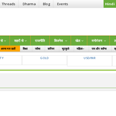
Threads
Dharma
Blog
Events
Hindi
ं से
शहरों से
राजनीति
बिजनेस
खेल
मनोरंजन
ल
अपना मत डालें
शिक्षा
जॉब्स
करियर
चुटकुले
महिला
राय और ब्लॉग्स
क
बच्चे
FTY
GOLD
USD/INR